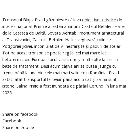
Tronsonul Blaj – Praid găzduiește câteva
obiective turistice
de
interes național. Printre acestea amintim: Castelul Bethlen-Haller
de la Cetatea de Baltă, Sovata ,veritabil monument arhitectural
al Transilvaniei, Castelul Bethlen-Haller veghează colinele
Podgoriei Jidvei, înconjurat de vii nesfârșite și păduri de stejari.
Tot pe acest tronson se poate regăsi cel mai mare lac
heliotermic din Europa: Lacul Ursu, dar și multe alte lacuri cu
baze de tratament. Deși acum câțiva ani se putea jaunge cu
trenul până la una din cele mai mari saline din România, Praid
astăzi atât transportul feroviar până acolo cât și salina sunt
istorie. Salina Praid a fost inundată de pârâul Corund, în luna mai
2025.
Share on facebook
Facebook
Share on google