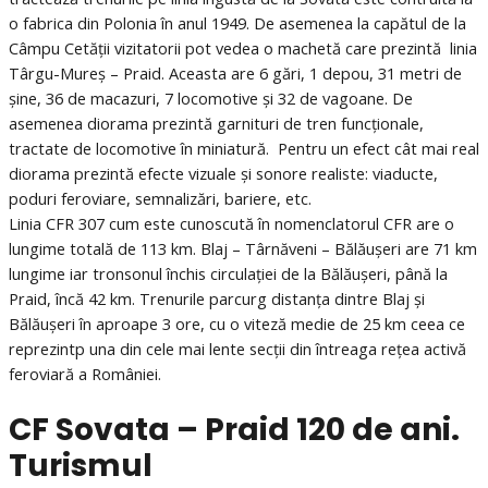
o fabrica din Polonia în anul 1949. De asemenea la capătul de la
Câmpu Cetății vizitatorii pot vedea o machetă care prezintă linia
Târgu-Mureș – Praid. Aceasta are 6 gări, 1 depou, 31 metri de
șine, 36 de macazuri, 7 locomotive și 32 de vagoane. De
asemenea diorama prezintă garnituri de tren funcționale,
tractate de locomotive în miniatură. Pentru un efect cât mai real
diorama prezintă efecte vizuale și sonore realiste: viaducte,
poduri feroviare, semnalizări, bariere, etc.
Linia CFR 307 cum este cunoscută în nomenclatorul CFR are o
lungime totală de 113 km. Blaj – Târnăveni – Bălăușeri are 71 km
lungime iar tronsonul închis circulației de la Bălăușeri, până la
Praid, încă 42 km. Trenurile parcurg distanța dintre Blaj și
Bălăușeri în aproape 3 ore, cu o viteză medie de 25 km ceea ce
reprezintp una din cele mai lente secții din întreaga rețea activă
feroviară a României.
CF Sovata – Praid 120 de ani.
Turismul