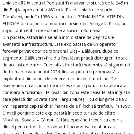
Linia se află în centrul Podișului Transilvaniei și urcă de la 245 m
din Blaj la aproximativ 460 m la Praid. Linia trece și prin
Târnăveni, unde în 1936 s-a construit PRIMA INSTALAȚIE DIN
EUROPA de obținere a amoniacului sintetic. Ajunge la Praid, un
important centru de extracție a sării din România.
Din păcate, astăzi linia se află într-o stare de degradare
avansată a infrastructurii. Este exploatată de un operator
feroviar privat doar pe tronsonul Blaj – Bălăușeri, după ce
segmentul Bălăușeri -Praid a fost lăsat pradă distrugerii totale
de același operator. Cu o infrastructură modernizată și garnituri
de tren adecvate anului 2024, linia ar putea fi promovată și
exploatată din punct de vedere turistic mult mai bine. De
asemenea, un alt punct de interes ce ar fi putut fi o adevărată
comoară a turismului feroviar din zonă este calea ferată îngustă
care pleacă din Sovata spre Târgu Mureș – cu o lungime de 82
km, reparată capital chiar înainte de a fi închisă traficului în 1997.
O mică porțiune este exploatată în scop turistic de către
Mocănița
Sovata – Câmpu Cetății, operând trenuri cu aburi și
diesel pentru turisti si pasionati. Locomotiva cu abur care
tractează trenurile pe linia îngustă de la Sovata este contruită la