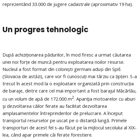
reprezentând 33.000 de jugere cadastrale (aproximativ 19 ha).
Un progres tehnologic
După achiziționarea pădurilor, în mod firesc a urmat căutarea
unei noi forțe de muncă pentru exploatarea noilor resurse.
Nucleul a fost format din coloniști germani aduși din Spiš
(Slovacia de astăzi), care vor fi cunoscuți mai târziu ca țipțeri. S-a
trecut în acest mod la o exploatare organizată prin construcția
de baraje, dintre care cel mai important a fost barajul Măcărlău,
2
cu un volum de apă de 172.000 m
. Apariţia motoarelor cu aburi
şi dezvoltarea căilor ferate au facilitat dezvoltarea
amplasamentelor întreprinderilor de prelucrare. A început
transportul resurselor pe uscat pe o distanță lungă. Primele
transporturi de acest fel s-au făcut pe la mijlocul secolului al XIX-
lea, când apar primele căi ferate forestiere.