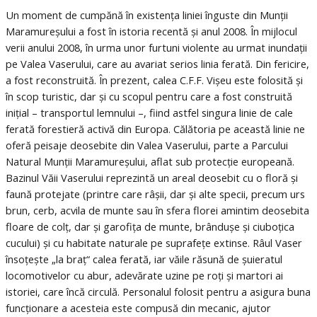
Un moment de cumpănă în existența liniei înguste din Munții
Maramureșului a fost în istoria recentă și anul 2008. În mijlocul
verii anului 2008, în urma unor furtuni violente au urmat inundații
pe Valea Vaserului, care au avariat serios linia ferată. Din fericire,
a fost reconstruită. În prezent, calea C.F.F. Vișeu este folosită și
în scop turistic, dar și cu scopul pentru care a fost construită
inițial – transportul lemnului –, fiind astfel singura linie de cale
ferată forestieră activă din Europa. Călătoria pe această linie ne
oferă peisaje deosebite din Valea Vaserului, parte a Parcului
Natural Munții Maramureșului, aflat sub protecție europeană.
Bazinul Văii Vaserului reprezintă un areal deosebit cu o floră și
faună protejate (printre care râșii, dar și alte specii, precum urs
brun, cerb, acvila de munte sau în sfera florei amintim deosebita
floare de colț, dar și garofița de munte, brândușe și ciuboțica
cucului) și cu habitate naturale pe suprafețe extinse. Râul Vaser
însoțește „la braț“ calea ferată, iar văile răsună de șuieratul
locomotivelor cu abur, adevărate uzine pe roți și martori ai
istoriei, care încă circulă. Personalul folosit pentru a asigura buna
funcționare a acesteia este compusă din mecanic, ajutor