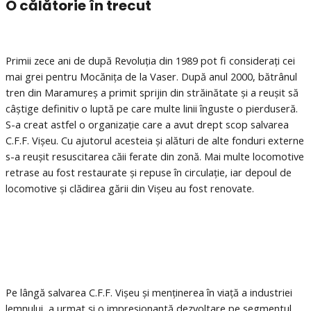
O călătorie
în trecut
Primii zece ani de după Revoluția din 1989 pot fi considerați cei
mai grei pentru Mocănița de la Vaser. După anul 2000, bătrânul
tren din Maramureș a primit sprijin din străinătate și a reușit să
câștige definitiv o luptă pe care multe linii înguste o pierduseră.
S-a creat astfel o organizație care a avut drept scop salvarea
C.F.F. Vișeu. Cu ajutorul acesteia și alături de alte fonduri externe
s-a reușit resuscitarea căii ferate din zonă. Mai multe locomotive
retrase au fost restaurate și repuse în circulație, iar depoul de
locomotive și clădirea gării din Vișeu au fost renovate.
Pe lângă salvarea C.F.F. Vișeu și menținerea în viață a industriei
lemnului, a urmat și o impresionantă dezvoltare pe segmentul