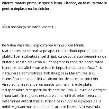
diferite materii prime, în special lemn. Ulterior, au fost utilizate și
pentru deplasarea localnicilor
.
Pe Valea Vaserului, exploatarea lemnului din Munții
Maramureșului se realiza pe apă. Existau două tipuri de plutit:
plutitul liber (sălbatic) și cel dirijat, cunoscut și sub denumirea de
plutărit. Acesta din urmă a luat naștere în zonă din necesitatea
transportului altei resurse foarte importante, sarea. Odată cu
instaurarea administrației habsburgice în Maramureș și cu
intensificarea exploatării zăcămintelor de sare, localnicii din
Vișeu au furnizat anual un număr tot mai mare de plute,
indispensabile transportului de sare pe Tisa. Au avut loc defrișări
importante în regiune, necesare construirii plutelor, ceea ce a
determinat autoritățiile austriece ca în 1777 să cumpere de la
nobilii vișeuani mai bine de jumătate din bazinul Văii Vaserului,