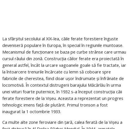
La sfârșitul secolului al XIX-lea, căile ferate forestiere înguste
deveniseră populare în Europa, în special în regiunile muntoase.
Mecanismul de funcționare se baza pe curbe strânse care urmau
cursul râului din zonă. Construcția căilor ferate era proiectată în
general astfel, încât la urcare vagoanele goale să fie tractate, iar
la întoarcere trenurile încărcate cu lemn să coboare spre
fabricile de cherestea, fiind doar ușor îndrumate și înfrânate de
locomotivă. În contextul distrugerii barajului Măcărlău în urma
unei viituri foarte puternice, în 1932 s-a început construcția căii
ferate forestiere de la Vișeu. Aceasta a reprezentat un progres
tehnologic imens față de plutărit. Primul tronson a fost
inaugurat la 1 octombrie 1933.
Ca multe alte zone feroviare din țară, calea ferată de la Vișeu a
fost distrusă în Al Doilea Război Mondial. În 1944, armatele