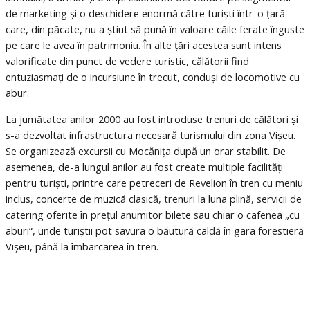
de marketing și o deschidere enormă către turiști într-o țară
care, din păcate, nu a știut să pună în valoare căile ferate înguste
pe care le avea în patrimoniu. În alte țări acestea sunt intens
valorificate din punct de vedere turistic, călătorii find
entuziasmați de o incursiune în trecut, conduși de locomotive cu
abur.
La jumătatea anilor 2000 au fost introduse trenuri de călători și
s-a dezvoltat infrastructura necesară turismului din zona Vișeu.
Se organizează excursii cu Mocănița după un orar stabilit. De
asemenea, de-a lungul anilor au fost create multiple facilități
pentru turiști, printre care petreceri de Revelion în tren cu meniu
inclus, concerte de muzică clasică, trenuri la luna plină, servicii de
catering oferite în prețul anumitor bilete sau chiar o cafenea „cu
aburi“, unde turiștii pot savura o băutură caldă în gara forestieră
Vișeu, până la îmbarcarea în tren.