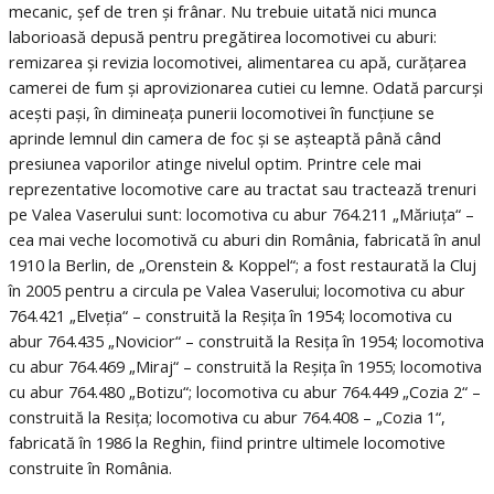
mecanic, șef de tren și frânar. Nu trebuie uitată nici munca
laborioasă depusă pentru pregătirea locomotivei cu aburi:
remizarea și revizia locomotivei, alimentarea cu apă, curățarea
camerei de fum și aprovizionarea cutiei cu lemne. Odată parcurși
acești pași, în dimineața punerii locomotivei în funcțiune se
aprinde lemnul din camera de foc și se așteaptă până când
presiunea vaporilor atinge nivelul optim. Printre cele mai
reprezentative locomotive care au tractat sau tractează trenuri
pe Valea Vaserului sunt: locomotiva cu abur 764.211 „Măriuța“ –
cea mai veche locomotivă cu aburi din România, fabricată în anul
1910 la Berlin, de „Orenstein & Koppel“; a fost restaurată la Cluj
în 2005 pentru a circula pe Valea Vaserului; locomotiva cu abur
764.421 „Elveția“ – construită la Reșița în 1954; locomotiva cu
abur 764.435 „Novicior“ – construită la Resița în 1954; locomotiva
cu abur 764.469 „Miraj“ – construită la Reșița în 1955; locomotiva
cu abur 764.480 „Botizu“; locomotiva cu abur 764.449 „Cozia 2“ –
construită la Resița; locomotiva cu abur 764.408 – „Cozia 1“,
fabricată în 1986 la Reghin, fiind printre ultimele locomotive
construite în România.