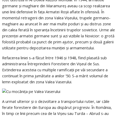
germane și maghiare din Maramureș aveau ca scop realizarea
unei linii defensive în fața Armatei Roșii aflate în ofensivă. În
momentul retragerii din zona Valea Vișeului, trupele germano-
maghiare au aruncat în aer mai multe poduri și au distrus zone
din calea ferată în speranța încetinirii trupelor sovietice. Urme ale
prezenței armatei germane sunt și azi vizibile la Novicior: o grotă
folosită probabil ca punct de prim ajutor, precum și două galerii
utilizate pentru depozitarea muniției și armamentului.
Refacerea liniei s-a făcut între 1946 și 1948, fiind plasată sub
administrarea Întreprinderii Forestiere din Vișeul de Sus.
Extinderea acesteia cu multiple ramificații pe văi secundare a
continuat în prima jumătate a anilor ’50. S-a mărit volumul de
lemn exploatat din zona Valea Vaserului.
A urmat ulterior și o dezvoltare a transportului rutier, iar căile
ferate forestiere din Europa au dispărut progresiv. În România,
în timp ce linii precum cea de la Vișeu sau Turda – Abrud s-au