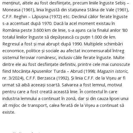
menținut, altele au fost desființate, precum liniile înguste Sebiș –
Moneasa (1961), linia îngustă din stațiunea Stâna de Vale (1961),
C.F.F. Reghin – Lăpușna (1972) etc. Declinul căilor ferate înguste
s-a accentuat după 1970. Dacă la acel moment existau în
România peste 3.600 km de linie, s-a ajuns ca la finalul anilor ’80
totalul liniilor înguste să depășească cu puțin 1.000 de km.
Regresul a fost și mai abrupt după 1990. Multiplele schimbări
economice, politice și sociale au afectat incomensurabil întreg
sistemul feroviar românesc, inclusiv căile ferate înguste. Multe
dintre ele au fost desființate definitiv, printre cele mai cunoscute
fiind Mocănița Apusenilor Turda – Abrud (1998;
Magazin istoric
,
nr. 3/2024), C.F.F. Berzasca (1992). Și linia C.F.F. de la Vișeu ar fi
urmat să aibă aceeași soartă. Salvarea a fost lemnul, motivul
pentru care a fost creată această linie. În contextul în care
industria lemnului a continuat în zonă, dar și din cauza lipsei unui
alt mijloc de transport, calea ferată de la Vișeu a continuat să
existe.