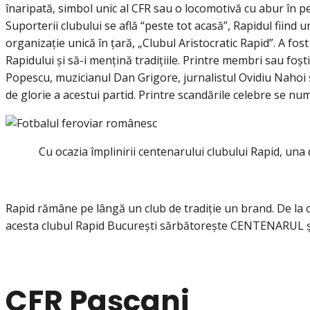
înaripată, simbol unic al CFR sau o locomotivă cu abur în 
Suporterii clubului se află “peste tot acasă”, Rapidul fiind
organizație unică în țară, „Clubul Aristocratic Rapid”. A fos
Rapidului și să-i mențină tradițiile. Printre membri sau foști 
Popescu, muzicianul Dan Grigore, jurnalistul Ovidiu Nahoi ș
de glorie a acestui partid. Printre scandările celebre se n
Cu ocazia împlinirii centenarului clubului Rapid, una 
Rapid rămâne pe lângă un club de tradiție un brand. De la o 
acesta clubul Rapid București sărbătorește CENTENARUL și 
CFR Pașcani