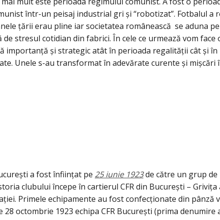
el mai mult este perioada regimului comunist. A fost o perio
unist într-un peisaj industrial gri și “robotizat”. Fotbalul 
nele țării erau pline iar societatea românească se aduna pe a
ță de stresul cotidian din fabrici. În cele ce urmează vom fac
portanță și strategic atât în perioada regalității cât și în
tate. Unele s-au transformat în adevărate curente și mișcări
urești a fost înființat pe
25 iunie 1923
de către un grup de 
storia clubului începe în cartierul CFR din București – Grivița 
ciației. Primele echipamente au fost confecționate din pânză v
Pe 28 octombrie 1923 echipa CFR București (prima denumire a 