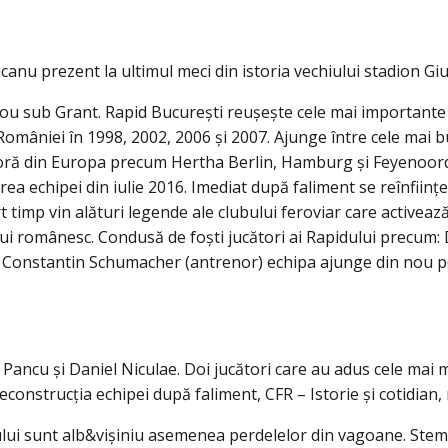
anu prezent la ultimul meci din istoria vechiului stadion Giul
nou sub Grant. Rapid București reușește cele mai importante 
României în 1998, 2002, 2006 și 2007. Ajunge între cele mai b
ea oră din Europa precum Hertha Berlin, Hamburg și Feyenoor
rea echipei din iulie 2016. Imediat după faliment se reînființe
imp vin alături legende ale clubului feroviar care activează 
ui românesc. Condusă de foști jucători ai Rapidului precum: D
și Constantin Schumacher (antrenor) echipa ajunge din nou p
ancu și Daniel Niculae. Doi jucători care au adus cele mai ma
econstrucția echipei după faliment, CFR – Istorie și cotidian,
ului sunt alb&vișiniu asemenea perdelelor din vagoane. Stem