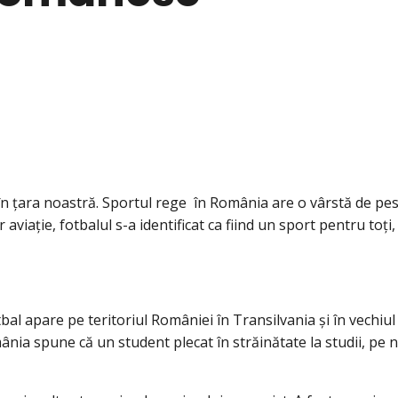
în țara noastră. Sportul rege în România are o vârstă de pest
 aviație, fotbalul s-a identificat ca fiind un sport pentru toț
bal apare pe teritoriul României în Transilvania și în vechiu
mânia spune că un student plecat în străinătate la studii, p