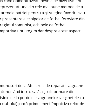
adă când oamenii aveau nevoie de divertisment
a reprezentat una din cele mai bune metode de a
renele patriei pentru a-și susține favoriții sau
e o prezentare a echipelor de fotbal feroviare din
 regimul comunist, echipele de fotbal
 împotriva unui regim dar despre acest aspect
muncitori de la Atelierele de reparații vagoane
atunci când într-o sală a școlii primare din
ișinie de la perdelele vagoanelor iar ghetele cu
clubului) joacă primul meci, împotriva celor de