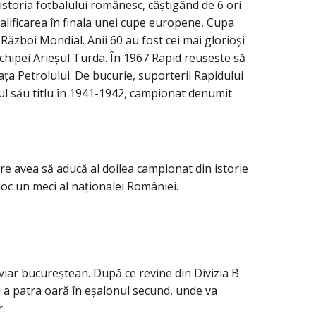
istoria fotbalului românesc, câștigând de 6 ori
lificarea în finala unei cupe europene, Cupa
ăzboi Mondial. Anii 60 au fost cei mai glorioși
echipei Arieșul Turda. În 1967 Rapid reușește să
ața Petrolului. De bucurie, suporterii Rapidului
mul său titlu în 1941-1942, campionat denumit
are avea să aducă al doilea campionat din istorie
loc un meci al naționalei României.
viar bucureștean. După ce revine din Divizia B
 a patra oară în eșalonul secund, unde va
.