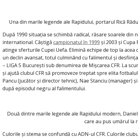
Una din marile legende ale Rapidului, portarul Rică Răduc
După 1990 situația se schimbă radical, răsare soarele din 
international. Câștigă
campionatul în 1999
și 2003 și Cupa 
atinge sferturile Cupei Uefa. Elimină echipe de top la ac
un declin avansat, totul culminând cu falimentul și desființa
– LIGA 5 București sub denumirea de Mișcarea CFR. La scurt t
și ajută clubul CFR să promoveze treptat spre elita fotbalul
Pancu (jucător și director tehnic), Nae Stanciu (manager) 
după episodul negru al falimentului.
Două dintre marile legende ale Rapidului modern, Daniel P
care au pus umărul la r
Culorile și stema se confundă cu ADN-ul CFR. Culorile club