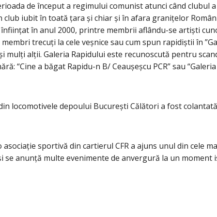
perioada de început a regimului comunist atunci când clubul 
 un club iubit în toată țara și chiar și în afara granițelor R
t înființat în anul 2000, printre membrii aflându-se artiști cun
membri trecuți la cele veșnice sau cum spun rapidiștii în ”Galer
i mulți alții. Galeria Rapidului este recunoscută pentru sca
umără: “Cine a băgat Rapidu-n B/ Ceaușeșcu PCR” sau “Galeria
din locomotivele depoului București Călători a fost colantată 
asociație sportivă din cartierul CFR a ajuns unul din cele ma
se anunță multe evenimente de anvergură la un moment istor