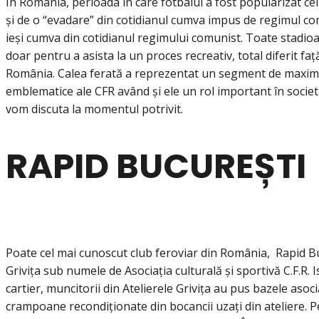
În România, perioada în care fotbalul a fost popularizat c
și de o “evadare” din cotidianul cumva impus de regimul com
ieși cumva din cotidianul regimului comunist. Toate stadioa
doar pentru a asista la un proces recreativ, total diferit fa
România. Calea ferată a reprezentat un segment de maximă im
emblematice ale CFR având și ele un rol important în socie
vom discuta la momentul potrivit.
RAPID BUCUREȘTI
Poate cel mai cunoscut club feroviar din România, Rapid Buc
Grivița sub numele de Asociația culturală și sportivă C.F.R. I
cartier, muncitorii din Atelierele Grivița au pus bazele aso
crampoane recondiționate din bocancii uzați din ateliere. 