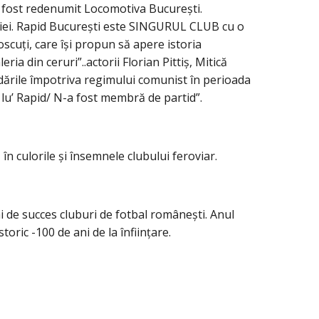
a fost redenumit Locomotiva București.
omâniei. Rapid București este SINGURUL CLUB cu o
oscuți, care își propun să apere istoria
ia din ceruri”..actorii Florian Pittiș, Mitică
ndările împotriva regimului comunist în perioada
 lu’ Rapid/ N-a fost membră de partid”.
în culorile și însemnele clubului feroviar.
i de succes cluburi de fotbal românești. Anul
ic -100 de ani de la înființare.