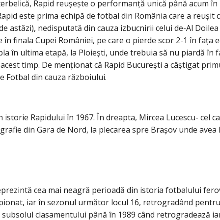
interbelică, Rapid reușește o performanță unică până acum în 
id este prima echipă de fotbal din România care a reușit ca
tăzi), nedisputată din cauza izbucnirii celui de-Al Doilea R
 în finala Cupei României, pe care o pierde scor 2-1 în fața 
 în ultima etapă, la Ploiești, unde trebuia să nu piardă în f
ot acest timp. De menționat că Rapid București a câștigat pri
 Fotbal din cauza războiului.
n istorie Rapidului în 1967. În dreapta, Mircea Lucescu- cel c
tografie din Gara de Nord, la plecarea spre Brașov unde avea 
eprezintă cea mai neagră perioadă din istoria fotbalului fero
pionat, iar în sezonul următor locul 16, retrogradând pentru
 subsolul clasamentului până în 1989 când retrogradează iar