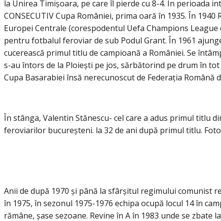
la Unirea Timișoara, pe care îl pierde cu 8-4. În perioada 
CONSECUTIV Cupa României, prima oară în 1935. În 1940 Rap
Europei Centrale (corespodentul Uefa Champions League de as
pentru fotbalul feroviar de sub Podul Grant. În 1961 ajunge
cucerească primul titlu de campioană a României. Se întâmpla
s-au întors de la Ploiești pe jos, sărbătorind pe drum în t
Cupa Basarabiei însă nerecunoscut de Federația Română de
În stânga, Valentin Stănescu- cel care a adus primul titlu di
feroviarilor bucureșteni. la 32 de ani după primul titlu. Fo
Anii de după 1970 și până la sfârșitul regimului comunist r
în 1975, în sezonul 1975-1976 echipa ocupă locul 14 în cam
rămâne, șase sezoane. Revine în A în 1983 unde se zbate la